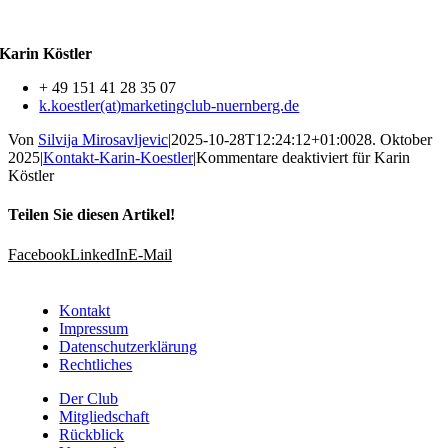
Karin Köstler
+ 49 151 41 28 35 07
k.koestler(at)marketingclub-nuernberg.de
Von
Silvija Mirosavljevic
|
2025-10-28T12:24:12+01:00
28. Oktober
2025
|
Kontakt-Karin-Koestler
|
Kommentare deaktiviert
für Karin
Köstler
Teilen Sie diesen Artikel!
Facebook
LinkedIn
E-Mail
Kontakt
Impressum
Datenschutzerklärung
Rechtliches
Der Club
Mitgliedschaft
Rückblick